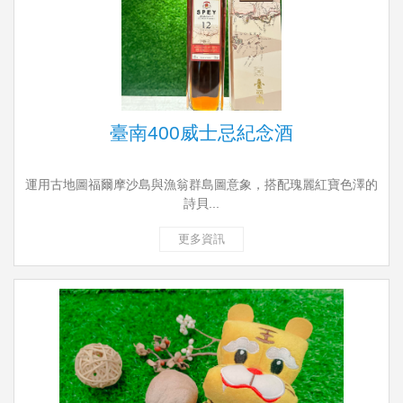
臺南400威士忌紀念酒
運用古地圖福爾摩沙島與漁翁群島圖意象，搭配瑰麗紅寶色澤的
詩貝...
更多資訊