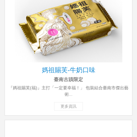
媽祖賜芙-牛奶口味
臺南古蹟限定
『媽祖賜芙(福)』主打「一定要幸福！」 包裝結合臺南市傑出藝
術...
更多資訊