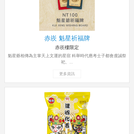
赤崁 魁星祈福牌
赤崁樓限定
魁星爺相傳為主掌天上文運的星宿 科舉時代應考士子都會虔誠祭
祀、...
更多資訊