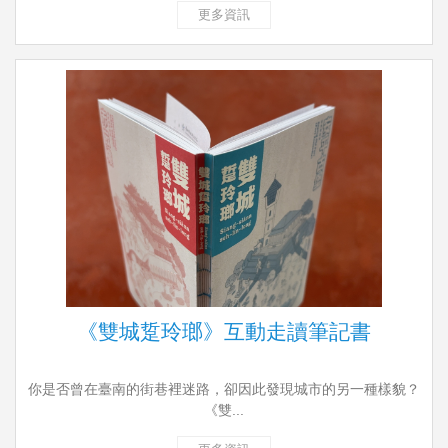
更多資訊
《雙城踅玲瑯》互動走讀筆記書
你是否曾在臺南的街巷裡迷路，卻因此發現城市的另一種樣貌？
《雙...