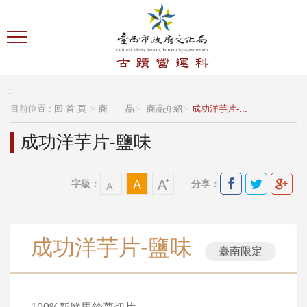
跳到主要內容區塊
:::
目前位置 :
回 首 頁
商 品
商品介紹
成功洋芋片-...
成功洋芋片-鹽味
字級：
分享：
成功洋芋片-鹽味
臺南限定