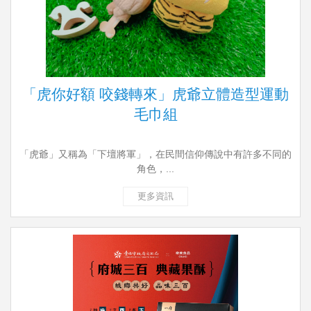
「虎你好額 咬錢轉來」虎爺立體造型運動
毛巾組
「虎爺」又稱為「下壇將軍」，在民間信仰傳說中有許多不同的
角色，...
更多資訊