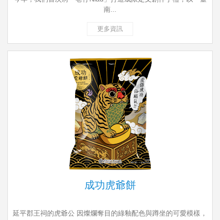
南...
更多資訊
成功虎爺餅
延平郡王祠的虎爺公 因燦爛奪目的綠釉配色與蹲坐的可愛模樣，