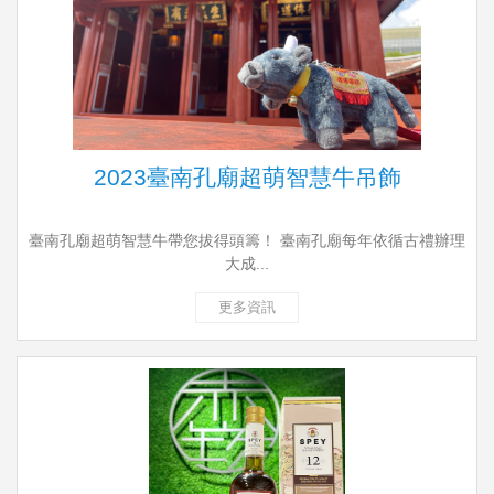
2023臺南孔廟超萌智慧牛吊飾
臺南孔廟超萌智慧牛帶您拔得頭籌！ 臺南孔廟每年依循古禮辦理
大成...
更多資訊