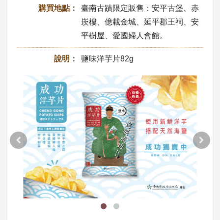
購買地點：
臺南古蹟限定販售：安平古堡、赤
崁樓、億載金城、延平郡王祠、安
平樹屋、愛國婦人會館。
說明：
鹽味洋芋片82g