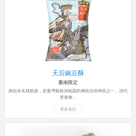
天后豌豆酥
臺南限定
媽祖本名林默娘，是臺灣最根深柢固的傳統信仰神祇之一，清代
更被敕...
更多資訊