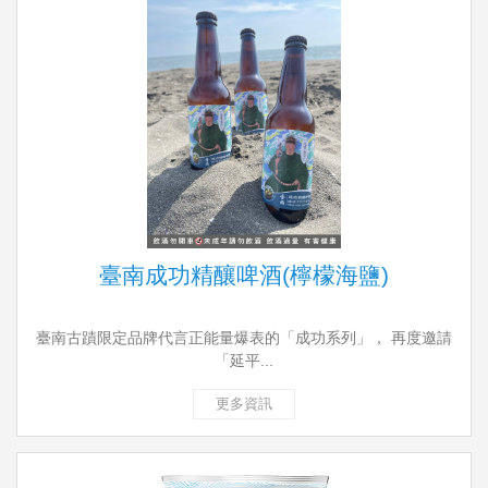
臺南成功精釀啤酒(檸檬海鹽)
臺南古蹟限定品牌代言正能量爆表的「成功系列」， 再度邀請
「延平...
更多資訊