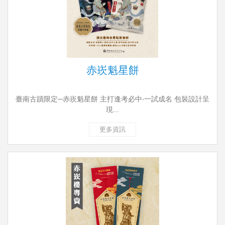
赤崁魁星餅
臺南古蹟限定─赤崁魁星餅 主打逢考必中‧一試成名 包裝設計呈
現...
更多資訊