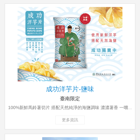
成功洋芋片-鹽味
臺南限定
100%新鮮馬鈴薯切片 搭配天然純淨的海鹽調味 濃濃薯香 一嚐...
更多資訊