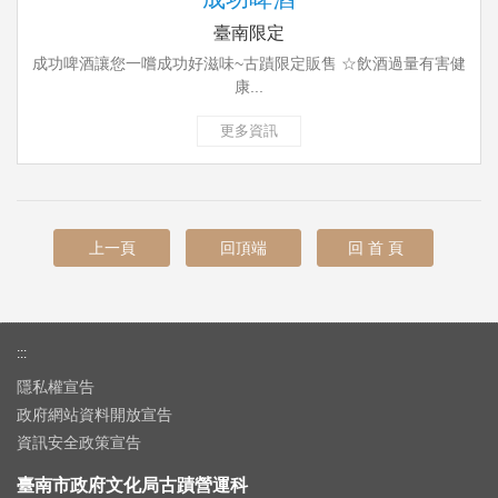
臺南限定
成功啤酒讓您一嚐成功好滋味~古蹟限定販售 ☆飲酒過量有害健
康...
更多資訊
上一頁
回頂端
回 首 頁
:::
隱私權宣告
政府網站資料開放宣告
資訊安全政策宣告
臺南市政府文化局古蹟營運科