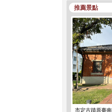
推薦景點
市定古蹟原臺南