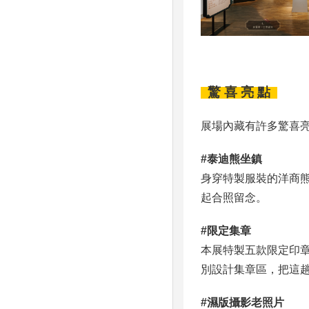
驚 喜 亮 點
展場內藏有許多驚喜
#泰迪熊坐鎮
身穿特製服裝的洋商
起合照留念。
#限定集章
本展特製五款限定印
別設計集章區，把這
#濕版攝影老照片