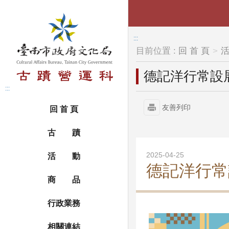
跳到主要內容區塊
:::
目前位置 :
回 首 頁
德記洋行常設
:::
友善列印
回 首 頁
古 蹟
2025-04-25
活 動
德記洋行常
商 品
行政業務
相關連結