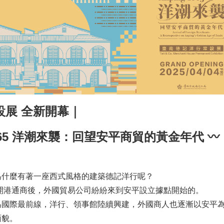
設展 全新開幕｜
g 1865 洋潮來襲：回望安平商貿的黃金年代 〰️
為什麼有著一座西式風格的建築德記洋行呢？
年開港通商後，外國貿易公司紛紛來到安平設立據點開始的。
為國際最前線，洋行、領事館陸續興建，外國商人也逐漸以安平
面貌。