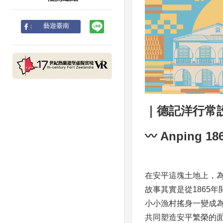
line
藝遊臺南
｜德記洋行常
〰️ Anpin
在安平這塊土地上，
故事其實是從1865
小小漁村搖身一變成
共同塑造安平繁榮的