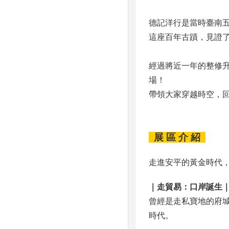
德記洋行是當時臺南
這座百年古蹟，見證
經過將近一年的整修升級
場！
帶領大家穿越時空，回
展 區 介 紹
走進安平的黃金時代
｜
走貿易：口岸誕生
曾經是走私寶地的府城
時代。