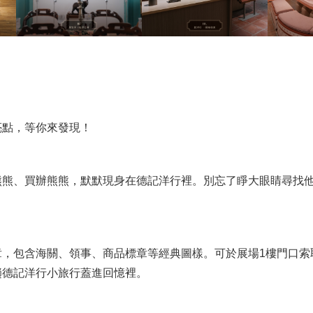
亮點，等你來發現！
熊熊、買辦熊熊，默默現身在德記洋行裡。別忘了睜大眼睛尋找
章，包含海關、領事、商品標章等經典圖樣。可於展場1樓門口索
趟德記洋行小旅行蓋進回憶裡。