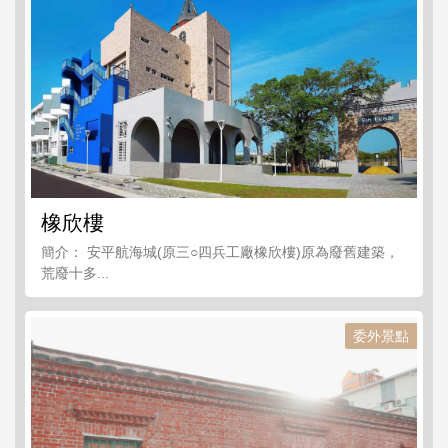
橡欣樓
簡介： 安平航海城(原三○四兵工廠橡欣樓)原為廢舊建築，
荒廢十多...
委外景點