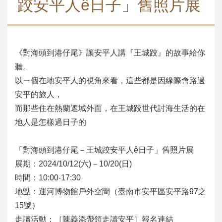
跤安平人ê日子」舊照片展
《對海頭到港仔尾》讓安平人講『王城跤』的故事給你
聽。
以ㄧ個在地安平人的視角來看，這些都是因緣際會路過
安平的旅人，
而那些住在熱蘭遮城外面，在王城跤世代討海生活的在
地人是怎樣過日子的
「對海頭到港仔尾－王城跤安平人ê日子」舊照片展
展期：2024/10/12(六)－10/20(日)
時間：10:00-17:30
地點：運河博物館戶外空間（臺南市安平區安平路97之
15號）
走讀活動：［陳義添帶領走讀安平］報名連結