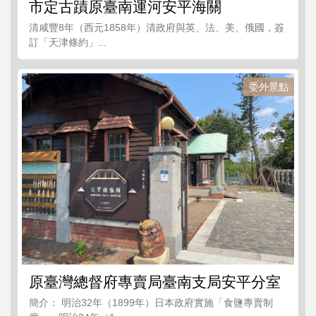
市定古蹟原臺南運河安平海關
清咸豐8年（西元1858年）清政府與英、法、美、俄國，簽
訂「天津條約」...
委外景點
原臺灣總督府專賣局臺南支局安平分室
簡介： 明治32年（1899年）日本政府實施「食鹽專賣制