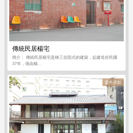
傳統民居楊宅
簡介： 傳統民居楊宅是棟三合院式的建築，起建造於民國
37年，係由楊...
委外景點