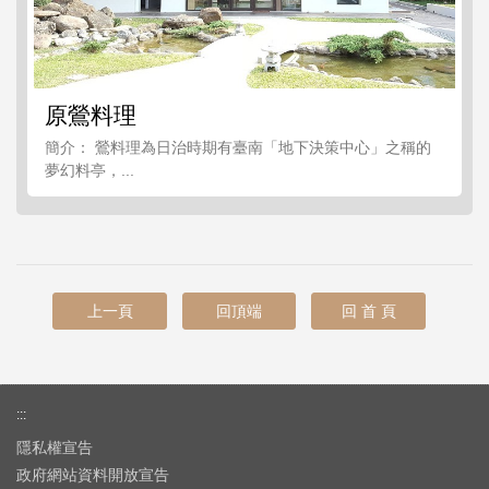
原鶯料理
簡介： 鶯料理為日治時期有臺南「地下決策中心」之稱的
夢幻料亭，...
上一頁
回頂端
回 首 頁
:::
隱私權宣告
政府網站資料開放宣告