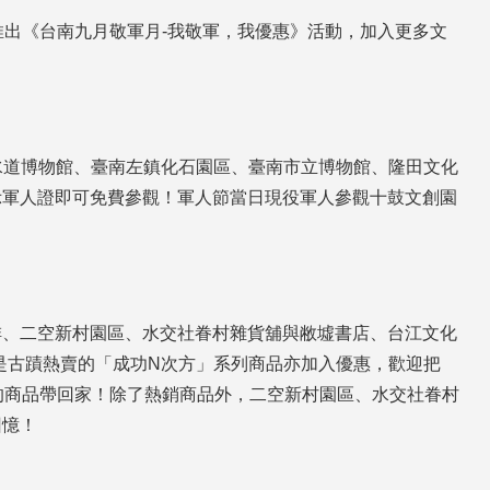
出《台南九月敬軍月-我敬軍，我優惠》活動，加入更多文
園水道博物館、臺南左鎮化石園區、臺南市立博物館、隆田文化
示軍人證即可免費參觀！軍人節當日現役軍人參觀十鼓文創園
啡、二空新村園區、水交社眷村雜貨舖與敝墟書店、台江文化
的是古蹟熱賣的「成功N次方」系列商品亦加入優惠，歡迎把
的商品帶回家！除了熱銷商品外，二空新村園區、水交社眷村
回憶！