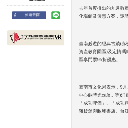
去年首度推出的九月敬
line
藝遊臺南
化場館及優惠方案，邀
臺南必遊的經典古蹟(赤
資產教育園區)及定情
區享門票95折優惠。
臺南市文化局表示，9
中心餉時光café…等
「成功啤酒」、「成功
雜貨舖與敝墟書店、台江