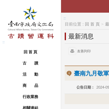
跳到主要內容區塊
:::
目前位置 :
回 首 頁
最新消息
:::
友善列印
回 首 頁
古 蹟
臺南九月敬軍
活 動
商 品
公告日期：
2024-09
行政業務
相關連結