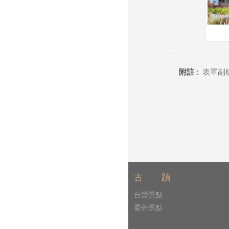
附註 :
表單副檔
古 蹟
自營景點
委外景點