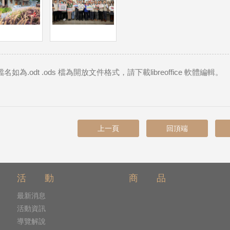
名如為.odt .ods 檔為開放文件格式，請下載libreoffice 軟體編輯。
上一頁
回頂端
活 動
商 品
最新消息
活動資訊
導覽解說