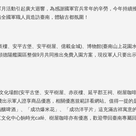
軍月活動引起廣大迴響，為感謝國軍官兵常年的辛勞，今年持續推
請全國軍職人員造訪臺南，體驗古都氛圍！
崁樓、安平古堡、安平樹屋、億載金城)、博物館(臺南山上花
碼頭德陽艦園區整個9月共同推出免費入園方案，現役軍人只要出
月文化場館(安平古堡、安平樹屋、赤崁樓、延平郡王祠、樹屋咖
)消費出示軍人證享商品優惠，相關優惠規範詳看網站。值得一提
精釀啤酒」、「成功爆米花」、「成功洋芋片」這充滿吉祥寓意
文化中心餉時光café、樹屋咖啡亦有優惠，歡迎帶回臺南專屬