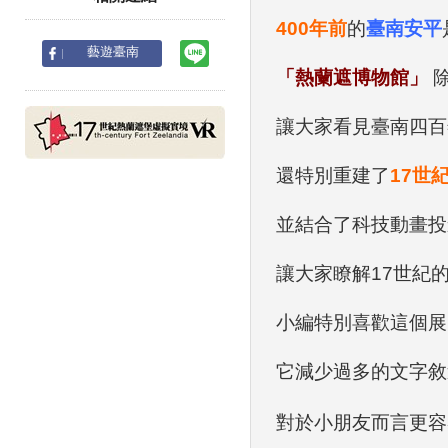
400年前
的
臺南安平
line
藝遊臺南
「熱蘭遮博物館」
除
讓大家看見臺南四百
還特別重建了
17世
並結合了科技動畫投
讓大家瞭解17世紀
小編特別喜歡這個展
它減少過多的文字敘
對於小朋友而言更容