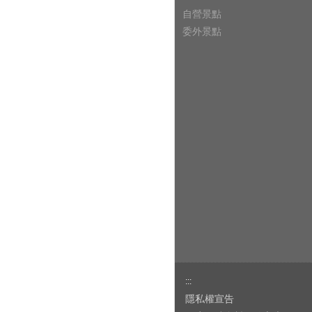
自營景點
委外景點
:::
隱私權宣告