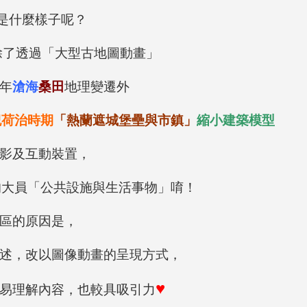
是什麼樣子呢？
了透過「大型古地圖動畫」
年
滄海
桑田
地理變遷外
紀荷治時期
「熱蘭遮城堡壘與市鎮」
縮小建築模型
影及互動裝置，
的大員「公共設施與生活事物」唷！
區的原因是，
述，改以圖像動畫的呈現方式，
♥
易理解內容，也較具吸引力