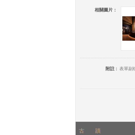
相關圖片：
附註 :
表單副檔
古 蹟