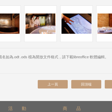
名如為.odt .ods 檔為開放文件格式，請下載libreoffice 軟體編輯。
上一頁
回頂端
活 動
商 品