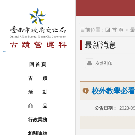
跳到主要內容區塊
:::
目前位置 :
回 首 頁
最新消息
:::
友善列印
回 首 頁
古 蹟
校外教學必看
活 動
商 品
公告日期：
2023-09
行政業務
相關連結