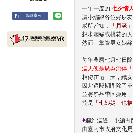
一年一度的
七夕情
line
藝遊臺南
讓小編跟各位好朋友
眾所皆知，
「月老」
想求姻緣或桃花的人
然而，掌管男女姻緣
每年農曆七月七日除
這天便是廣為流傳「
相傳在這一天，織女
因此這段期間除了單
並將祭品帶回擦用，
於是
「七娘媽」也被
♦
聽到這邊，小編再
由臺南市政府文化局