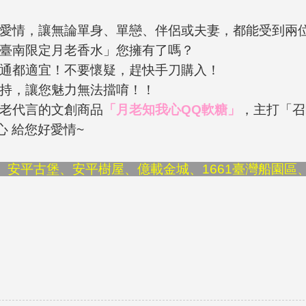
愛情，讓無論單身、單戀、伴侶或夫妻，都能受到兩
臺南限定月老香水」您擁有了嗎？
通都適宜！不要懷疑，趕快手刀購入！
持，讓您魅力無法擋唷！！
老代言的文創商品
「月老知我心QQ軟糖」
，主打「召
在心 給您好愛情~
、安平古堡、安平樹屋、億載金城、1661臺灣船園區