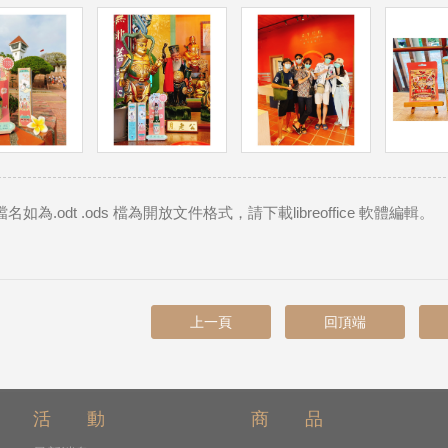
名如為.odt .ods 檔為開放文件格式，請下載libreoffice 軟體編輯。
上一頁
回頂端
活 動
商 品