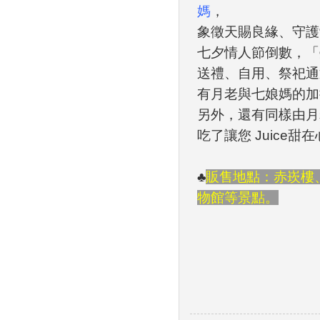
媽
，
象徵天賜良緣、守護
七夕情人節倒數，「
送禮、自用、祭祀通
有月老與七娘媽的加
另外，還有同樣由月
吃了讓您 Juice甜
♣
販售地點：赤崁樓
物館等景點。