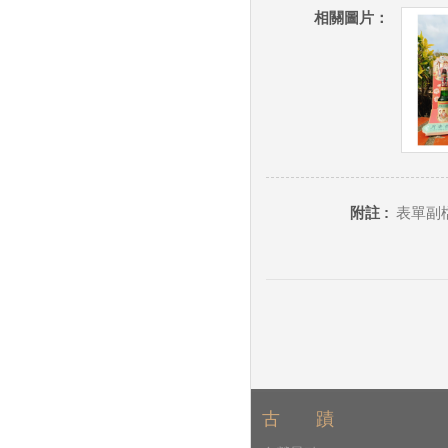
相關圖片：
附註 :
表單副檔
古 蹟