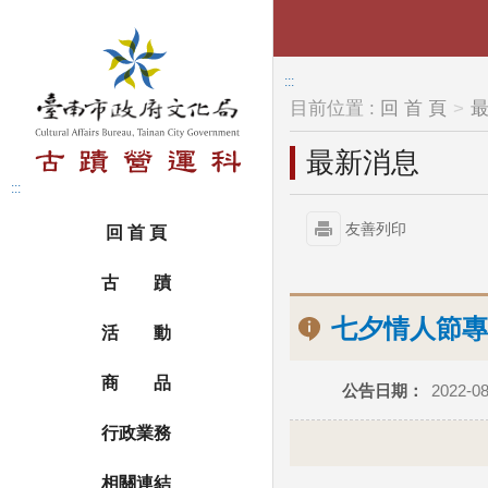
跳到主要內容區塊
:::
目前位置 :
回 首 頁
最新消息
:::
友善列印
回 首 頁
古 蹟
七夕情人節專
活 動
商 品
公告日期：
2022-08
行政業務
相關連結