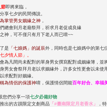
人節
即將來臨，
分享七夕的民間傳說。
為掌管男女姻緣之神
，
們總會到月老廟祭拜，祈求月老促成良緣
之神，可不僅只有月下老人而已唷~~
了是
「七娘媽」的誕辰
外，同時也是七娘媽中的第七
七夕情人節」。
會為凡間尚未配對的單身男女撰寫配對成姻緣簿，並
身男女會祭拜月老以求姻緣外，許多女性更會以未使
以求配對好姻緣。
稱為情侶的保護神
唷，保護情侶間能
百年好合、幸福
跟您們分享一項
七夕必備好物
推出的古蹟限定文創商品
「
#臺南限定月老香水
」
，特