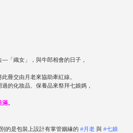
位—「織女」，與牛郎相會的日子，
將此冊交由月老來協助牽紅線。
用過的化妝品、保養品來祭拜七娘媽，
美滿。
別的是包裝上設計有掌管姻緣的
#月老
與
#七娘