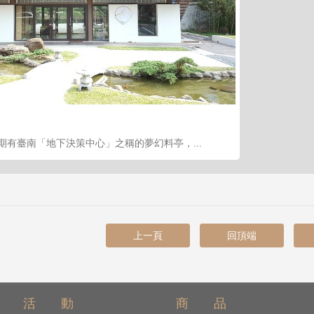
期有臺南「地下決策中心」之稱的夢幻料亭，...
上一頁
回頂端
活 動
商 品