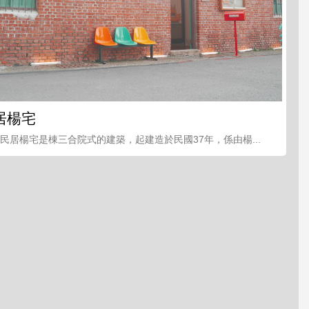
居楊宅
統民居楊宅是棟三合院式的建築，起建造於民國37年，係由楊...