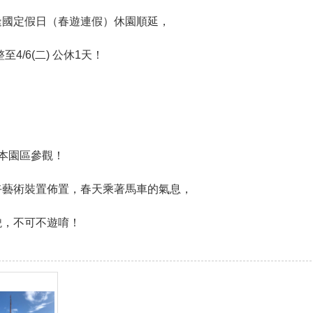
逢國定假日（春遊連假）休園順延，
整至4/6(二) 公休1天！
～
本園區參觀！
卉藝術裝置佈置，春天乘著馬車的氣息，
貌，不可不遊唷！