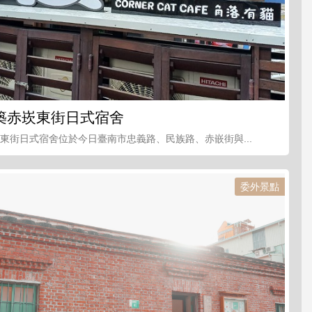
築赤崁東街日式宿舍
崁東街日式宿舍位於今日臺南市忠義路、民族路、赤嵌街與...
委外景點