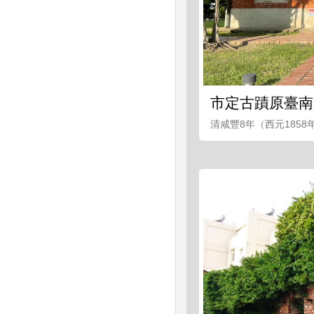
市定古蹟原臺南
清咸豐8年（西元185