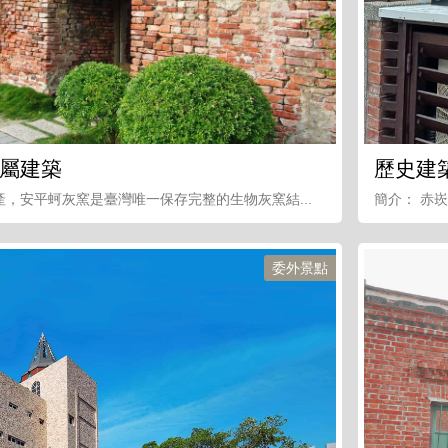
屬建築
歷史建
，安平蚵灰窯是臺灣唯一保存完整的生物灰窯結...
簡介： 赤
委外景點