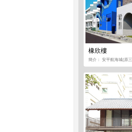
橡欣樓
簡介： 安平航海城(原三