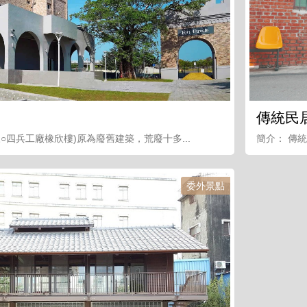
傳統民
○四兵工廠橡欣樓)原為廢舊建築，荒廢十多...
簡介： 傳
委外景點