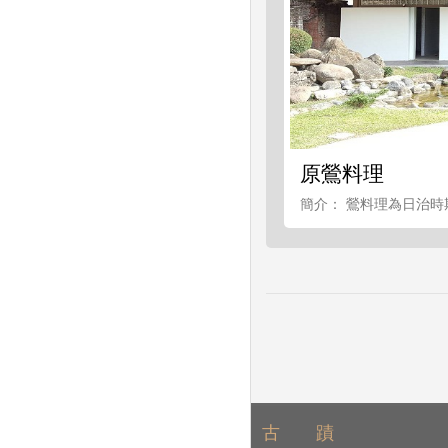
原鶯料理
簡介： 鶯料理為日治時
古 蹟