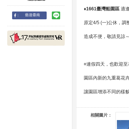
♦1661臺灣船園區
適
line
藝遊臺南
原定4/5 (一)公休，調
造成不便，敬請見諒
¤連假四天，也歡迎至
園區內新的九重葛花
讓園區增添不同的樣
相關圖片：