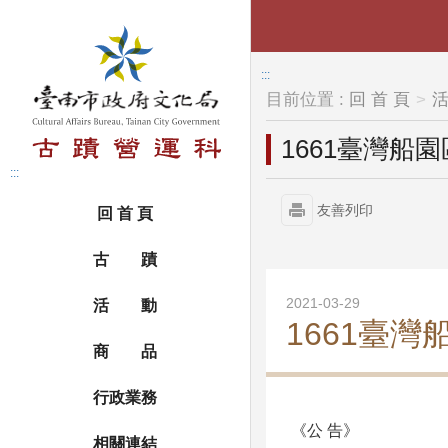
跳到主要內容區塊
:::
目前位置 :
回 首 頁
1661臺灣船園
:::
友善列印
回 首 頁
古 蹟
2021-03-29
活 動
1661臺灣
商 品
行政業務
《公 告》
相關連結