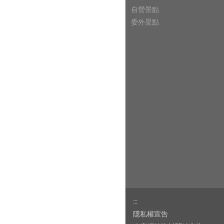
自營景點
委外景點
:::
隱私權宣告