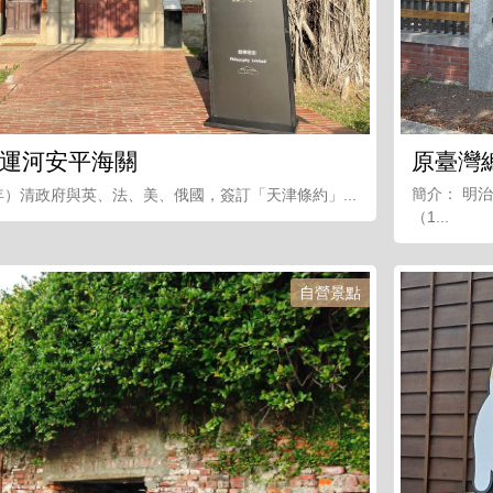
運河安平海關
原臺灣
簡介： 明治
8年）清政府與英、法、美、俄國，簽訂「天津條約」...
（1...
自營景點