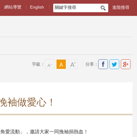
網站導覽
English
進階搜尋
搜
尋
字級：
分享：
挽袖做愛心！
轉角愛流動」，邀請大家一同挽袖捐熱血！