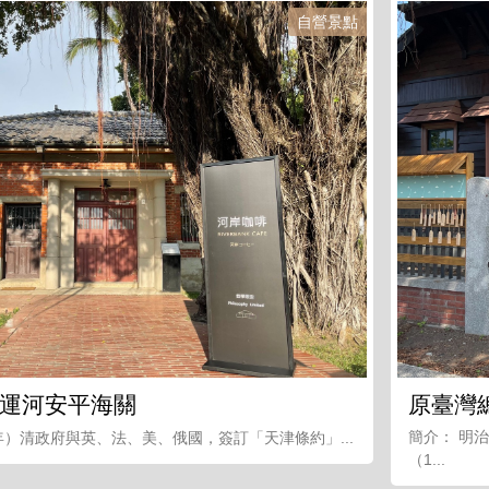
自營景點
運河安平海關
原臺灣
簡介： 明治
8年）清政府與英、法、美、俄國，簽訂「天津條約」...
（1...