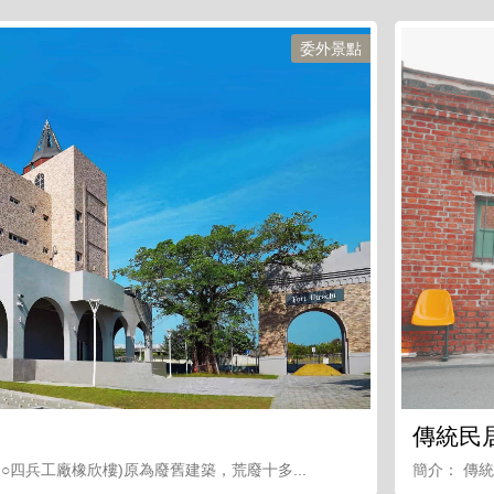
委外景點
傳統民
○四兵工廠橡欣樓)原為廢舊建築，荒廢十多...
簡介： 傳