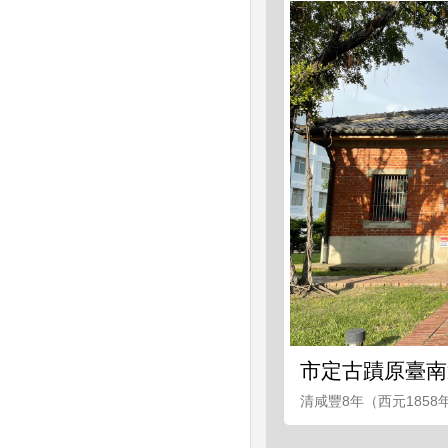
市定古蹟原臺南
清咸豐8年（西元185