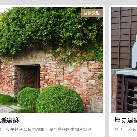
自營景點
屬建築
歷史建
，安平蚵灰窯是臺灣唯一保存完整的生物灰窯結...
簡介： 赤