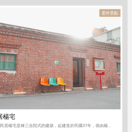
委外景點
居楊宅
統民居楊宅是棟三合院式的建築，起建造於民國37年，係由楊...