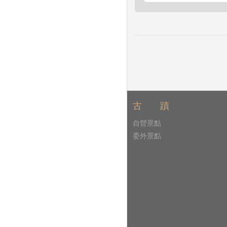
古 蹟
自營景點
委外景點