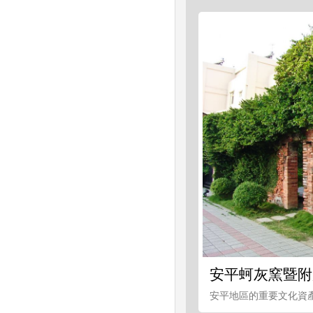
安平蚵灰窯暨附
安平地區的重要文化資產