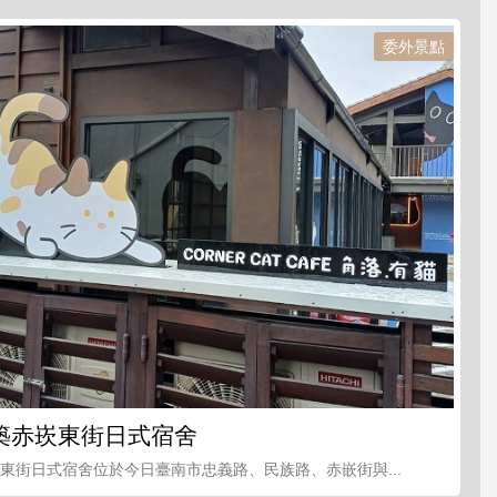
委外景點
築赤崁東街日式宿舍
崁東街日式宿舍位於今日臺南市忠義路、民族路、赤嵌街與...