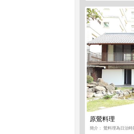
原鶯料理
簡介： 鶯料理為日治時