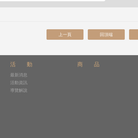
上一頁
回頂端
活 動
商 品
最新消息
活動資訊
導覽解說