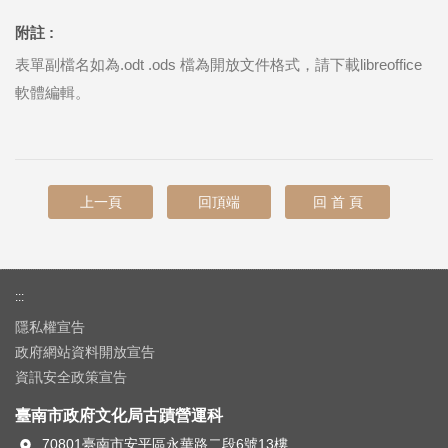
附註 :
表單副檔名如為.odt .ods 檔為開放文件格式，請下載libreoffice
軟體編輯。
上一頁
回頂端
回 首 頁
:::
隱私權宣告
政府網站資料開放宣告
資訊安全政策宣告
臺南市政府文化局古蹟營運科
70801臺南市安平區永華路二段6號13樓