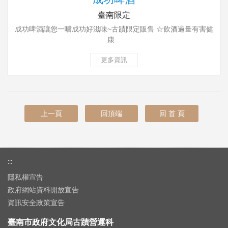
臺南限定
成功啤酒讓您一嚐成功好滋味~古蹟限定販售 ☆飲酒過量有害健
康...
更多資訊
上一頁
回頂端
回 首 頁
:::
隱私權宣告
政府網站資料開放宣告
資訊安全政策宣告
臺南市政府文化局古蹟營運科