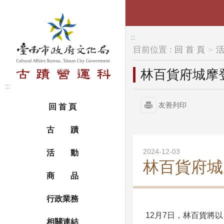
跳到主要內容區塊
:::
目前位置 :
回 首 頁
林百貨府城摩登
:::
友善列印
回 首 頁
古 蹟
2024-12-03
活 動
林百貨府城
商 品
行政業務
12月7日，林百貨將以
相關連結