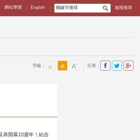
網站導覽
English
進階搜尋
搜
尋
字級：
分享：
日及再開幕10週年！結合