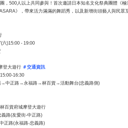
5團，500人以上共同參與！首次邀請日本知名文化祭典團體《極津》、
ASARA》，帶來活力滿滿的舞蹈秀，以及新增街頭藝人與民眾
行
)15:00 - 19:00
貨
府城摩登大遊行
＃交通資訊
:00-16:30
→中正路→永福路→林百貨→活動舞台(忠義路側)
：林百貨府城摩登大遊行
00 #忠義路(友愛街-中正路)
00 #中正路(永福路-忠義路)