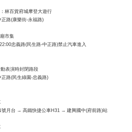
制：林百貨府城摩登大遊行
:00 中正路(康樂街-永福路)
祖廟市集
9:00-22:00忠義路(民生路-中正路)禁止汽車進入
活動表演時封閉路段
:30 中正路(民生綠園-忠義路)
車
號月台 → 高鐵快捷公車H31 → 建興國中(府前路)站
車