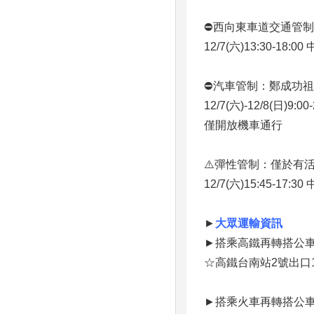
⛔️西向東車道交通管
12/7(六)13:30-18
⛔️汽車管制：鄭成功
12/7(六)-12/8(日)
僅開放機車通行
⚠️彈性管制：僅於有
12/7(六)15:45-17
►
大眾運輸資訊
►搭乘高鐵再轉搭公
☆高鐵台南站2號出口1
►搭乘火車再轉搭公