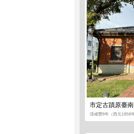
市定古蹟原臺南
清咸豐8年（西元185