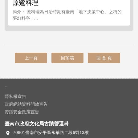
原鶯料理
簡介： 鶯料理為日治時期有臺南「地下決策中心」之稱的
夢幻料亭，...
上一頁
回頂端
回 首 頁
:::
隱私權宣告
政府網站資料開放宣告
資訊安全政策宣告
臺南市政府文化局古蹟營運科
70801臺南市安平區永華路二段6號13樓