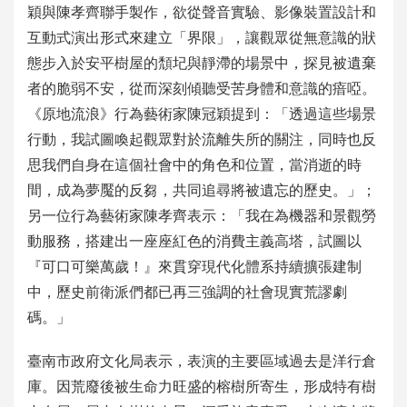
穎與陳孝齊聯手製作，欲從聲音實驗、影像裝置設計和
互動式演出形式來建立「界限」，讓觀眾從無意識的狀
態步入於安平樹屋的頹圮與靜滯的場景中，探見被遺棄
者的脆弱不安，從而深刻傾聽受苦身體和意識的瘖啞。
《原地流浪》行為藝術家陳冠穎提到：「透過這些場景
行動，我試圖喚起觀眾對於流離失所的關注，同時也反
思我們自身在這個社會中的角色和位置，當消逝的時
間，成為夢魘的反芻，共同追尋將被遺忘的歷史。」；
另一位行為藝術家陳孝齊表示：「我在為機器和景觀勞
動服務，搭建出一座座紅色的消費主義高塔，試圖以
『可口可樂萬歲！』來貫穿現代化體系持續擴張建制
中，歷史前衛派們都已再三強調的社會現實荒謬劇
碼。」
臺南市政府文化局表示，表演的主要區域過去是洋行倉
庫。因荒廢後被生命力旺盛的榕樹所寄生，形成特有樹