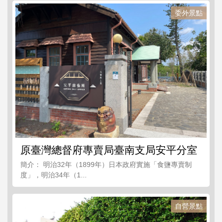
委外景點
原臺灣總督府專賣局臺南支局安平分室
簡介： 明治32年（1899年）日本政府實施「食鹽專賣制
度」，明治34年（1...
自營景點