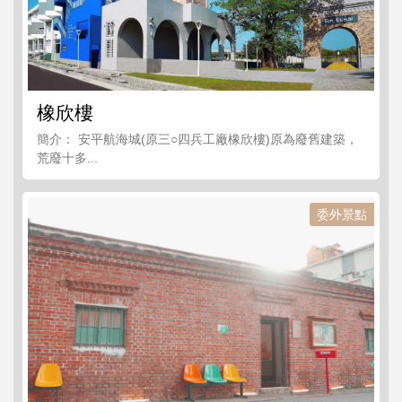
橡欣樓
簡介： 安平航海城(原三○四兵工廠橡欣樓)原為廢舊建築，
荒廢十多...
委外景點