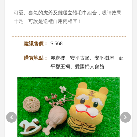
可愛、喜氣的虎爺及雞腿立體毛巾組合，吸睛效果
十足，可說是送禮自用兩相宜！
建議售價：
$ 568
購買地點：
赤崁樓、安平古堡、安平樹屋、延
平郡王祠、愛國婦人會館