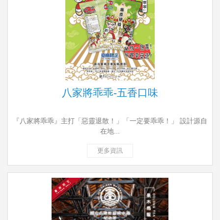
八家將乖乖-五香口味
『八家將乖乖』主打「惡靈退散！」「一定要乖乖！」 設計源自
在地...
更多資訊