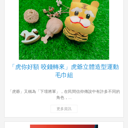
「虎你好額 咬錢轉來」虎爺立體造型運動
毛巾組
「虎爺」又稱為「下壇將軍」，在民間信仰傳說中有許多不同的
角色，...
更多資訊