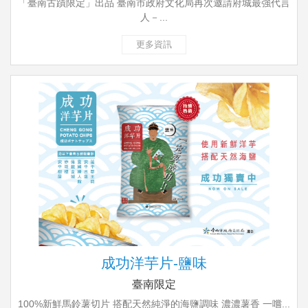
「臺南古蹟限定」出品 臺南市政府文化局再次邀請府城最強代言
人－...
更多資訊
成功洋芋片-鹽味
臺南限定
100%新鮮馬鈴薯切片 搭配天然純淨的海鹽調味 濃濃薯香 一嚐...