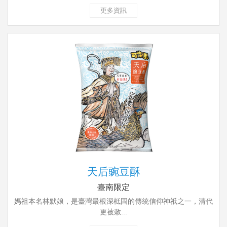
更多資訊
天后豌豆酥
臺南限定
媽祖本名林默娘，是臺灣最根深柢固的傳統信仰神祇之一，清代
更被敕...