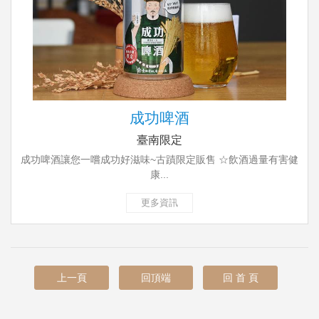
成功啤酒
臺南限定
成功啤酒讓您一嚐成功好滋味~古蹟限定販售 ☆飲酒過量有害健
康...
更多資訊
上一頁
回頂端
回 首 頁