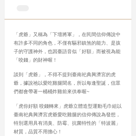
「虎爺」又稱為「下壇將軍」，在民間信仰傳說中
有許多不同的角色，不僅有驅邪鎮煞的能力、是孩
子的守護神外，也因臺語音似「好額」而被視為能
「咬錢」的財神喔！
談到「虎爺」，不得不提到臺南祀典興濟宮的虎
爺，據說祂以愛吃雞腿聞名，所以每逢聖誕，信眾
們都會帶著一桶桶炸雞前來供奉喔~
「虎你好額 咬錢轉來」虎爺立體造型運動毛巾組以
臺南祀典興濟宮虎爺愛吃雞腿的信仰傳說為發想，
特別選用具有消臭、防霉、抗菌特性的「特波麗」
材質，品質不用擔心！