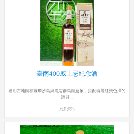
臺南400威士忌紀念酒
運用古地圖福爾摩沙島與漁翁群島圖意象，搭配瑰麗紅寶色澤的
詩貝...
更多資訊