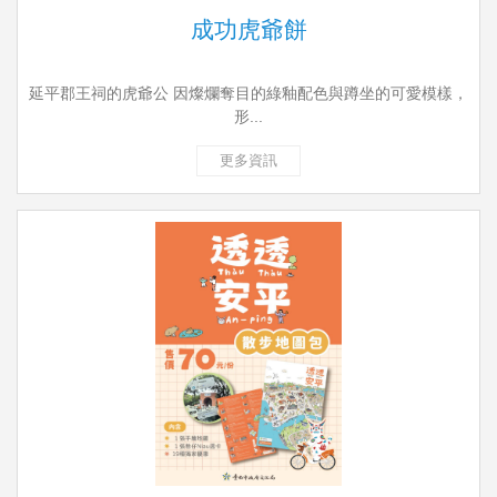
成功虎爺餅
延平郡王祠的虎爺公 因燦爛奪目的綠釉配色與蹲坐的可愛模樣，
形...
更多資訊