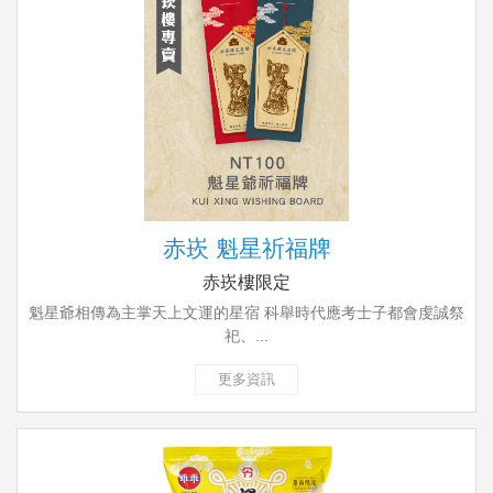
赤崁 魁星祈福牌
赤崁樓限定
魁星爺相傳為主掌天上文運的星宿 科舉時代應考士子都會虔誠祭
祀、...
更多資訊