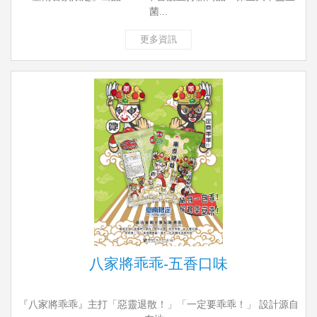
菌...
更多資訊
八家將乖乖-五香口味
『八家將乖乖』主打「惡靈退散！」「一定要乖乖！」 設計源自