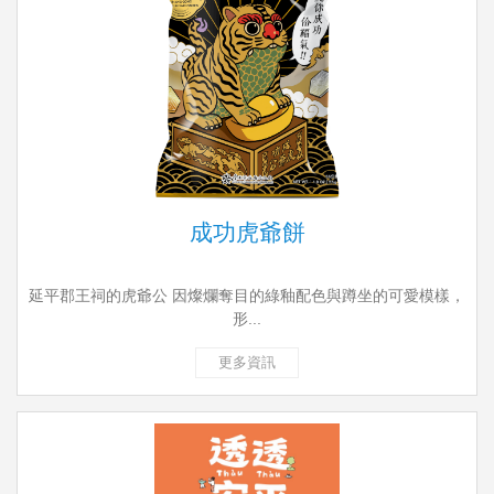
成功虎爺餅
延平郡王祠的虎爺公 因燦爛奪目的綠釉配色與蹲坐的可愛模樣，
形...
更多資訊