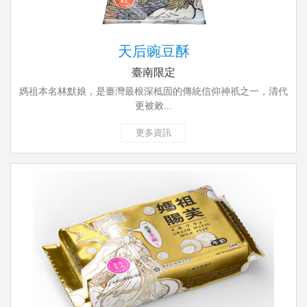
天后豌豆酥
臺南限定
媽祖本名林默娘，是臺灣最根深柢固的傳統信仰神祇之一，清代
更被敕...
更多資訊