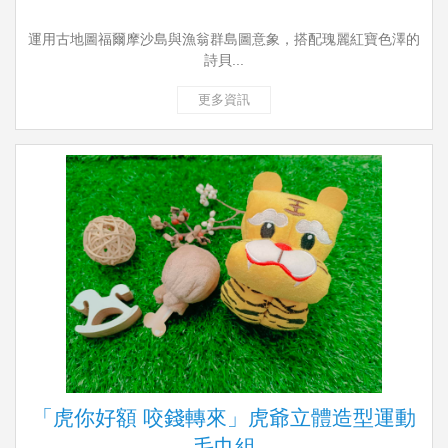
運用古地圖福爾摩沙島與漁翁群島圖意象，搭配瑰麗紅寶色澤的
詩貝...
更多資訊
「虎你好額 咬錢轉來」虎爺立體造型運動
毛巾組