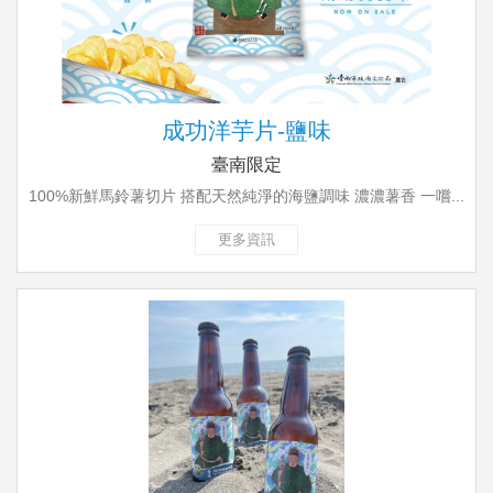
成功洋芋片-鹽味
臺南限定
100%新鮮馬鈴薯切片 搭配天然純淨的海鹽調味 濃濃薯香 一嚐...
更多資訊