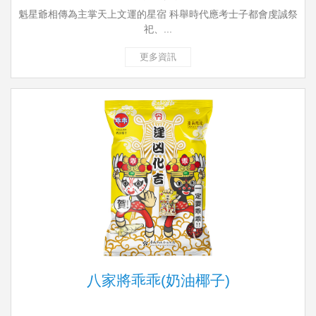
魁星爺相傳為主掌天上文運的星宿 科舉時代應考士子都會虔誠祭
祀、...
更多資訊
八家將乖乖(奶油椰子)