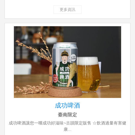
更多資訊
成功啤酒
臺南限定
成功啤酒讓您一嚐成功好滋味~古蹟限定販售 ☆飲酒過量有害健
康...