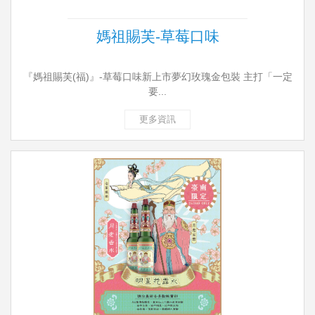
媽祖賜芙-草莓口味
『媽祖賜芙(福)』-草莓口味新上市夢幻玫瑰金包裝 主打「一定
要...
更多資訊