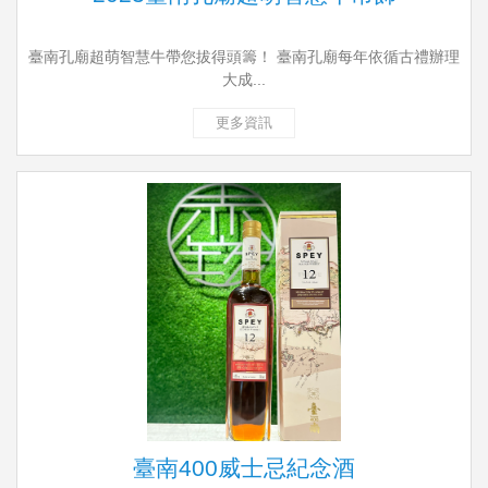
臺南孔廟超萌智慧牛帶您拔得頭籌！ 臺南孔廟每年依循古禮辦理
大成...
更多資訊
臺南400威士忌紀念酒