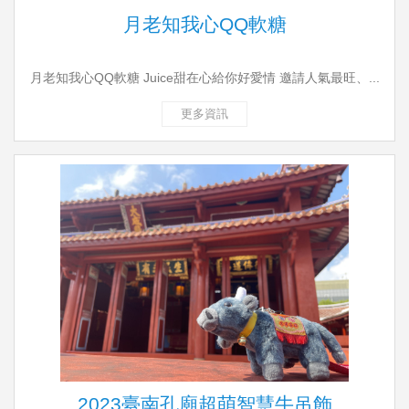
月老知我心QQ軟糖
月老知我心QQ軟糖 Juice甜在心給你好愛情 邀請人氣最旺、...
更多資訊
2023臺南孔廟超萌智慧牛吊飾