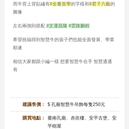
而牛背上背貼繡有
#全臺首學
的字樣和
#君子六藝
的
圖像
左右兩側則搭配
#文運昌隆
#雲路鵬程
希望祝福得到智慧牛的孩子們也能全面發展、學業
順遂
相信大家都跟小編一樣 想要智慧牛在手 智慧通通
有
建議售價：
$ 孔廟智慧牛吊飾每隻250元
購買地點：
臺南孔廟、赤崁樓、安平古堡、安
平樹屋