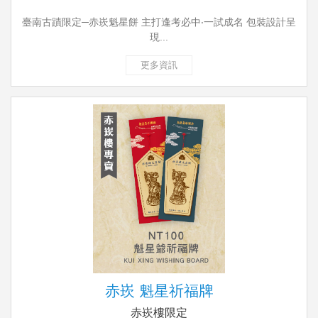
臺南古蹟限定─赤崁魁星餅 主打逢考必中‧一試成名 包裝設計呈
現...
更多資訊
赤崁 魁星祈福牌
赤崁樓限定