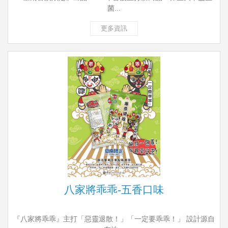
菌...
更多資訊
八家將乖乖-五香口味
『八家將乖乖』主打「惡靈退散！」「一定要乖乖！」 設計源自