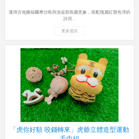
運用古地圖福爾摩沙島與漁翁群島圖意象，搭配瑰麗紅寶色澤的
詩貝...
更多資訊
「虎你好額 咬錢轉來」虎爺立體造型運動
毛巾組