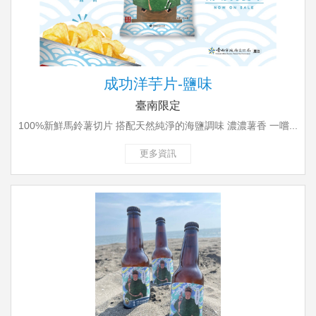
成功洋芋片-鹽味
臺南限定
100%新鮮馬鈴薯切片 搭配天然純淨的海鹽調味 濃濃薯香 一嚐...
更多資訊