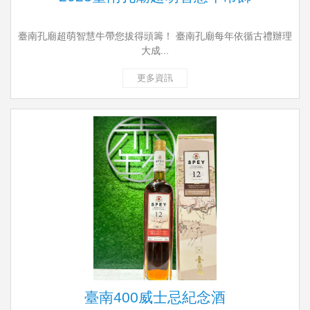
臺南孔廟超萌智慧牛帶您拔得頭籌！ 臺南孔廟每年依循古禮辦理
大成...
更多資訊
臺南400威士忌紀念酒