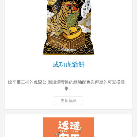
成功虎爺餅
延平郡王祠的虎爺公 因燦爛奪目的綠釉配色與蹲坐的可愛模樣，
形...
更多資訊