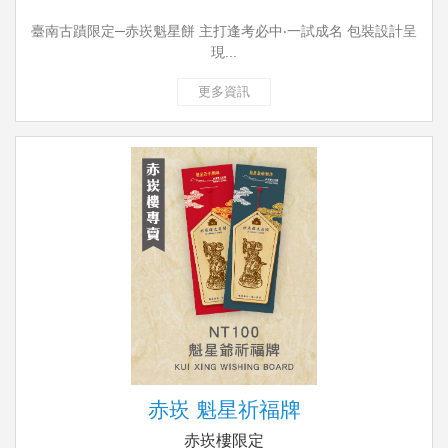
臺南古蹟限定─赤崁魁星餅 主打逢考必中‧一試成名 包裝設計呈
現...
更多資訊
赤崁 魁星祈福牌
赤崁樓限定