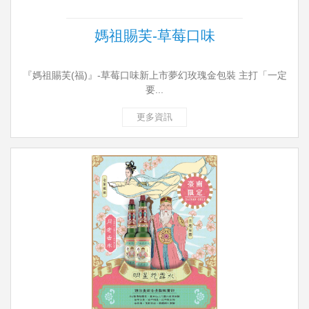
媽祖賜芙-草莓口味
『媽祖賜芙(福)』-草莓口味新上市夢幻玫瑰金包裝 主打「一定
要...
更多資訊