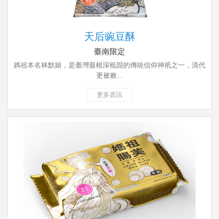
天后豌豆酥
臺南限定
媽祖本名林默娘，是臺灣最根深柢固的傳統信仰神祇之一，清代
更被敕...
更多資訊