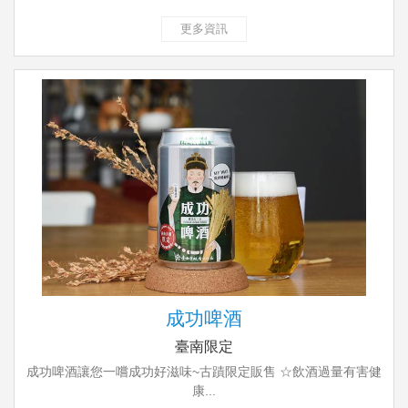
更多資訊
成功啤酒
臺南限定
成功啤酒讓您一嚐成功好滋味~古蹟限定販售 ☆飲酒過量有害健
康...