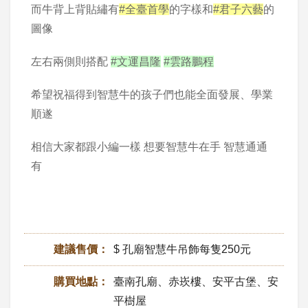
而牛背上背貼繡有
#全臺首學
的字樣和
#君子六藝
的
圖像
左右兩側則搭配
#文運昌隆
#雲路鵬程
希望祝福得到智慧牛的孩子們也能全面發展、學業
順遂
相信大家都跟小編一樣 想要智慧牛在手 智慧通通
有
建議售價：
$ 孔廟智慧牛吊飾每隻250元
購買地點：
臺南孔廟、赤崁樓、安平古堡、安
平樹屋