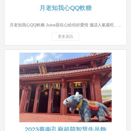
月老知我心QQ軟糖
月老知我心QQ軟糖 Juice甜在心給你好愛情 邀請人氣最旺、...
更多資訊
2023臺南孔廟超萌智慧牛吊飾