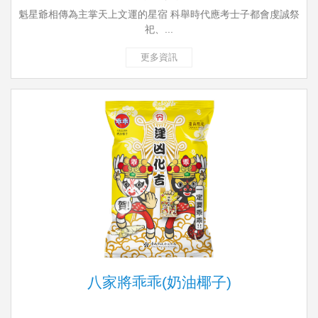
魁星爺相傳為主掌天上文運的星宿 科舉時代應考士子都會虔誠祭
祀、...
更多資訊
八家將乖乖(奶油椰子)