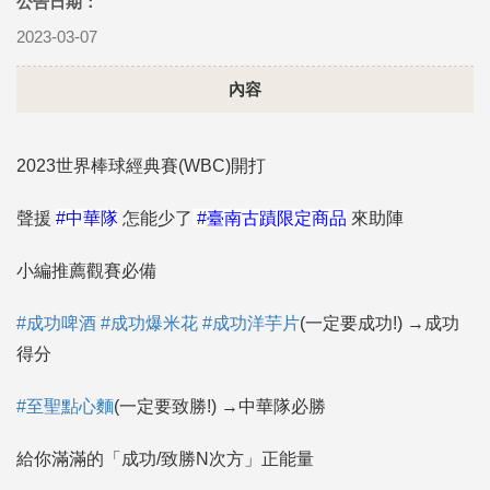
公告日期：
2023-03-07
內容
2023世界棒球經典賽(WBC)開打
聲援
#中華隊
怎能少了
#臺南古蹟限定商品
來助陣
小編推薦觀賽必備
#成功啤酒
#成功爆米花
#成功洋芋片
(一定要成功!) →成功
得分
#至聖點心麵
(一定要致勝!) →中華隊必勝
給你滿滿的「成功/致勝N次方」正能量