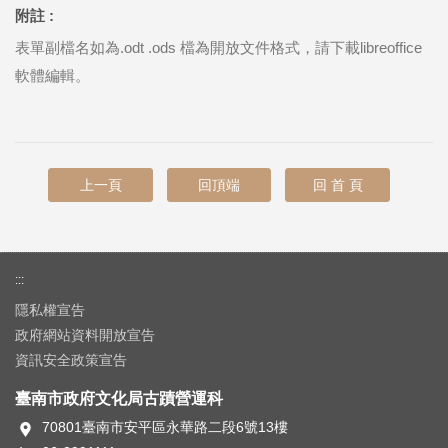
附註 :
表單副檔名如為.odt .ods 檔為開放文件格式，請下載libreoffice
軟體編輯。
上一頁
回頂端
回 首 頁
:::
隱私權宣告
政府網站資料開放宣告
資訊安全政策宣告
臺南市政府文化局古蹟營運科
70801臺南市安平區永華路二段6號13樓