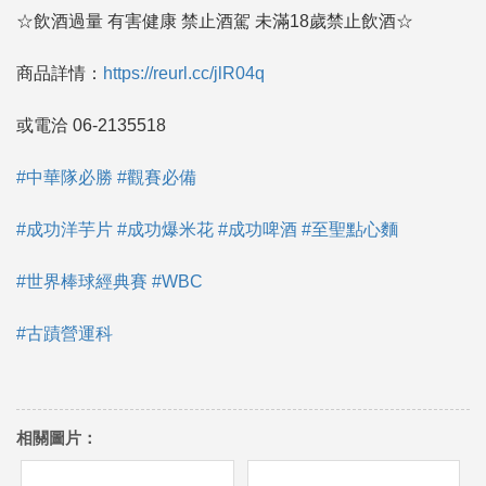
☆飲酒過量 有害健康 禁止酒駕 未滿18歲禁止飲酒☆
商品詳情：
https://reurl.cc/jlR04q
或電洽 06-2135518
#中華隊必勝
#觀賽必備
#成功洋芋片
#成功爆米花
#成功啤酒
#至聖點心麵
#世界棒球經典賽
#WBC
#古蹟營運科
相關圖片：